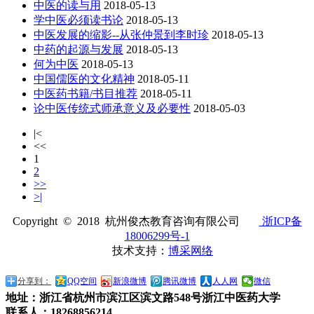
中医的读与用
2018-05-13
学中医必须读书论
2018-05-13
中医发展的缩影--从张仲景到李时珍
2018-05-13
中药的起源与发展
2018-05-13
何为中医
2018-05-13
中国儒医的文化精神
2018-05-11
中医药书籍/书目推荐
2018-05-11
论中医传统式师承意义及必要性
2018-05-03
|<
<<
1
2
>>
>|
Copyright © 2018 杭州俊杰教育咨询有限公司
浙ICP备
18006299号-1
技术支持：
博采网络
分享到：
QQ空间
新浪微博
腾讯微博
人人网
微信
地址：浙江省杭州市滨江区滨文路548号浙江中医药大学
联系人：18268856214